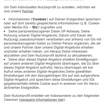
Anzeige
Zu diesem Ergebnis kam die Untersuchung der
Rechtsmediziner. Die drei Personen seien zu
unterschiedlichen Zeitpunkten wegen "innerer
Erkrankungen" gestorben, heißt es. Am Montagabend
hatten Ermittler drei Leichen in einem Einfamilienhaus
in St. Tönis gefunden. Die Polizei geht davon aus, dass
es sich um die Bewohner handelt - um eine 63-Jährige,
ihren Lebensgefährten und ihre 95-jährige Mutter. Die
Leichen sind aber noch nicht endgültig identifiziert.
Anzeige