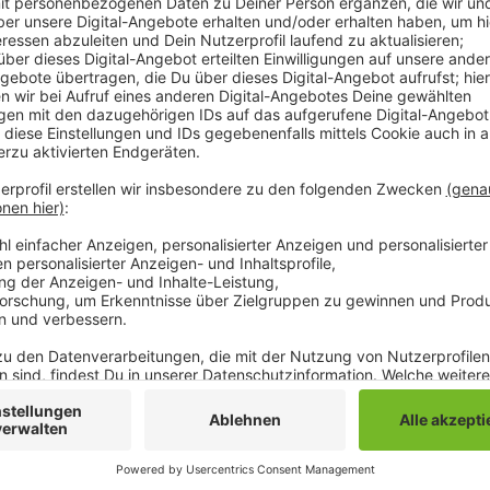
Ein Teil der Einnahmen durch das Oktoberfest, rund 1
vergangeen Hochwasserkatasrophe gespendet. Auch 
kommenden Wochenende noch Oktoberfeste statt! In
erhalten.
Anzeige