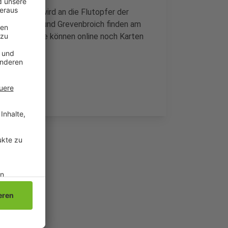
0.000 Euro, wird an die Flutopfer der
in Kuckum und Grevenbroich finden am
teressierte können online noch Karten