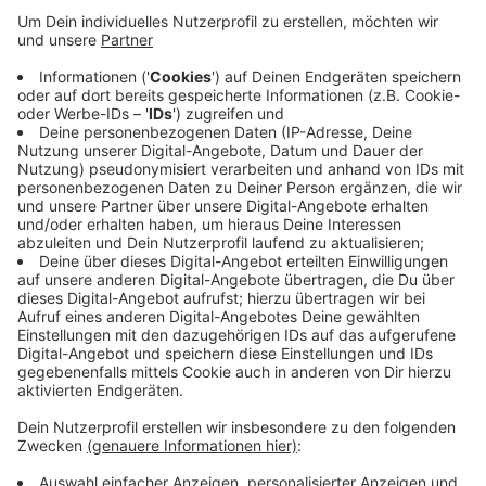
Das Festival löst das Rheydter Turmfest ab, das in
den letzten Jahren immer weniger Besucher hatte.
Move & Groove soll jetzt Bewegung und Party
kombinieren. Über 30 Sportvereine präsentieren heute
ihr Angebot - Am Abend gibt es dann eine
Sportlerehrung und ein Open-Air-Konzert der Band
Just:is. Am morgigen Sonntag können
Mönchengladbacher bei drei verschiedenen Läufen
mitmachen, unter anderen bei einem sechs-Kilometer-
Lauf.
Anzeige