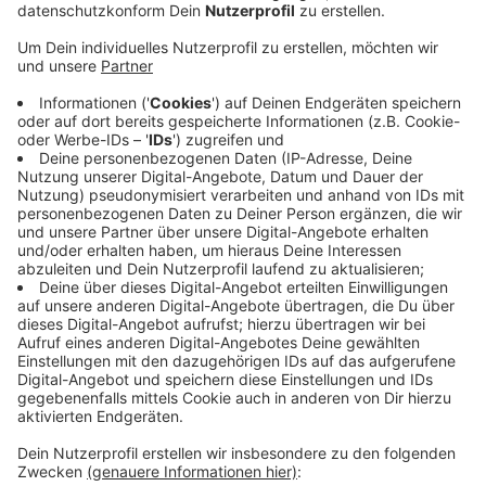
Anzeige
Unter anderem werden die beiden Ascheplätze in
Kunstrasenplätze umgewandelt. Zudem wird eine neue
LED-Flutlichtanlage gebaut. Auch ein neues
Beachvolleyballfeld und ein Streetballfeld sollen
entstehen. Finanziert wird das von Stadt und Land.
Auch im Ortsteil Bonnenbroich-Geneicken stehen
Arbeiten an - auf einer ehemaligen Spielplatzfläche an
der Erich-Kästner-Grundschule wird ein
Kunststoffrasen-Mini-Spielfeld errichtet. Das wird von
der Borussia-Stiftung und dem Förderprogramm "Gute
Schule 2020" finanziert. Insgesamt kosten die
Sanierungen knapp 1,5 Millionen Euro.
Anzeige