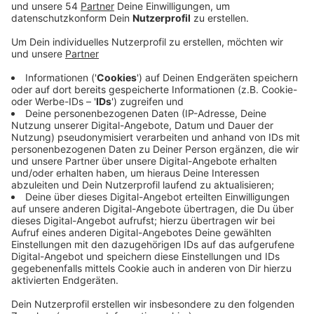
Anzeige
Wie die Stadt berichtet, erhält sie dafür Geld aus dem
Förderprogramm "Soziale Integration im Quartier
NRW". Für die beiden und neun weitere Spielparks
stehen rund 2,7 Millionen Euro zur Verfügung. Die
Vorplanungen laufen schon auf Hochtouren. Die Planer
der Mags haben ihre Arbeitspläne umgestellt, um
dieses zusätzliche Projekt umzusetzen. Und für den
Umbau können auch Familien und Kinder ihre Ideen mit
einbringen. Da durch die Pandemie keine
Planungsworkshops oder ähnliches stattfinden kann,
können Ideen und Wünsche digital oder per Post bis
zum 7. März eingereicht werden - egal ob gebastelt,
gezeichnet oder geschrieben. Stadt und Mags werden
die Ideen sichten und eine Reihenfolge der
meistgewünschten Anregungen erstellen. Ende April
sollen die Entwürfe dann in der Bezirksvertretung Süd