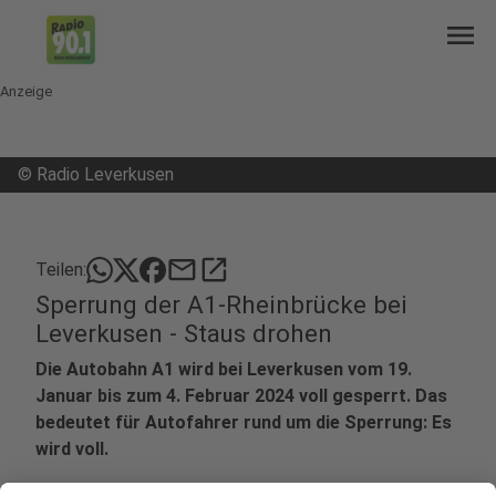
menu
Anzeige
©
Radio Leverkusen
mail
open_in_new
Teilen:
Sperrung der A1-Rheinbrücke bei
Leverkusen - Staus drohen
Die Autobahn A1 wird bei Leverkusen vom 19.
Januar bis zum 4. Februar 2024 voll gesperrt. Das
bedeutet für Autofahrer rund um die Sperrung: Es
wird voll.
Veröffentlicht:
Mittwoch, 17.01.2024 08:29