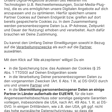
ab. Sonst droht hier ein Verkehrschaos", warnt ADAC
Verkehrsexperte Prof. Dr. Roman Suthold. Das
Staurisiko ist zwischen 7 und 9 Uhr sowie 15 und 18
Uhr am größten.
Anzeige
Keine Einschränkungen mehr für LKW
Anzeige
Wird die neue Brücke am 4. Februar freigegeben, fa
llen
alle bisher geltenden Gewichtsbeschränkungen
(Überfahrtverbot für Fahrzeuge schwerer als 3,5
Tonnen) weg. LKW, Reisebusse und alle sonstigen
Fahrzeuge dürfen über die Brücke wieder fahren.
Deswegen werden während der Vollsperrung auch alle
LKW-Sperranlagen entfernt.