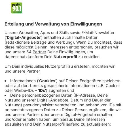
Anzeige
Ab Freitag, 19. Januar um 22 Uhr ist die A1 in
Fahrtrichtung Dortmund zwischen dem Kreuz Köln-
Nord und Leverkusen voll gesperrt. Dort wird die neue
Leverkusener Brücke angeschlossen. In die
Gegenrichtung (Koblenz) ist die Autobahn zwischen
dem Kreuz Leverkusen und der Anschlussstelle Köln-
Niehl zu. Die Sperrung rund um die A1-Rheinbrücke
geht laut Autobahn GmbH bis zum Sonntag den 4.
Februar. Eigentlich sollte die Sperrung nur bis zum 29.
Januar andauern.
Der Rad- und Gehweg auf der alten Leverkusener
Rheinbrücke bleibt während der Sperrung offen und
passierbar.