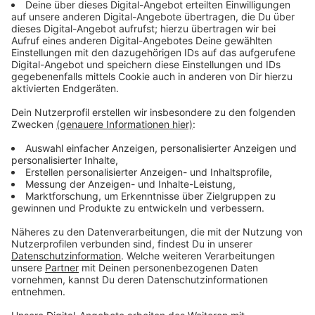
Alle lokalen Sperrungen gibt es
HIER
im Überblick
Anzeige
A1 Sperrung: ADAC rechnet mit Chaos
Anzeige
Der ADAC befürchtet während der Sperrung der
Leverkusener Brücke auf der A1 ein Stauchaos auf
den Ausweichrouten. Besonders auf der A3 zwischen
dem Kreuz Leverkusen und dem Dreieck Heumar droht
Stillstand.
"Pendler werden viel Geduld und gute Nerven
brauchen. Von vermeintlich kürzeren Ausweichrouten
durch die Stadt, zum Beispiel über die eingeschränkt
befahrbare Mülheimer Brücke, raten wir aber dringend