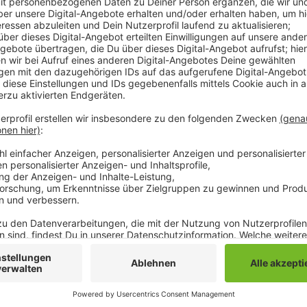
Der Wahlkampf gehe ja nicht sofort los, so Scholz in
überraschenden Zeitpunkt seiner Nominierung auch g
gibt es jetzt auch erste Reaktionen der Mönchengla
Scholz gibt es aus Kreisen der SPD in Mönchengladb
Oberbürgermeisterkandidat Felix Heinrichs in einer Mi
Schritt. Olaf Scholz sei ein echter Staatsmann und K
Deutschland fortschrittlicher und sozialer gestalten 
Mönchengladbacher SPD-Bundestagsabgeordnete Güli
persönliche Integrität. Sie kenne ihn als erfahrenen
kühlen Kopf bewahre. Sie sei froh, dass die SPD in d
geschaffen habe.
Anzeige