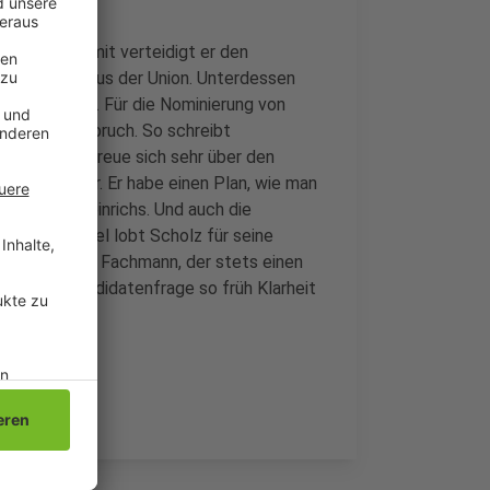
 der ARD. Damit verteidigt er den
egen Kritik aus der Union. Unterdessen
dbacher SPD. Für die Nominierung von
ach viel Zuspruch. So schreibt
tteilung, er freue sich sehr über den
risenmanager. Er habe einen Plan, wie man
könne, so Heinrichs. Und auch die
stan Yüksel lobt Scholz für seine
, kompetenten Fachmann, der stets einen
er Kanzlerkandidatenfrage so früh Klarheit