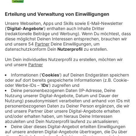
Bei der NRW-Landtagswahl 2022 kommt es zum Duell
zwischen Hendrik Wüst von der CDU und Thomas
Kutschaty von der SPD. Auch die Bürger in
Mönchengladbach entscheiden am 15. Mai mit.
Außerdem werden die Direktkandidaten gewählt, die
aus den jeweiligen Wahlkreisen in den NRW-Landtag
einziehen. Für die SPD Mönchengladbach sind
beispielsweise die Kandidaten Josephine Gauselmann
für den Wahlkreis 52 im Norden und Michael Roth für
den Wahlkreis 51 im Süden aufgestellt. Für Josephine
Gauselmann ist vor allem der Blick auf die Pflege
wichtig:
Anzeige