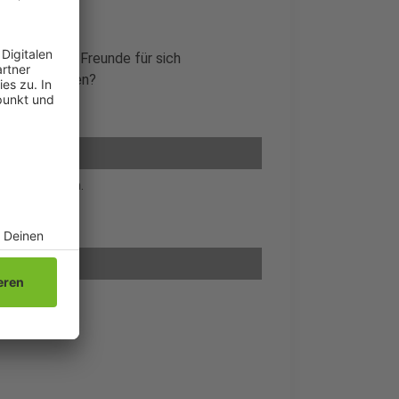
ann er seine Freunde für sich
teuer bestehen?
ich versammeln.