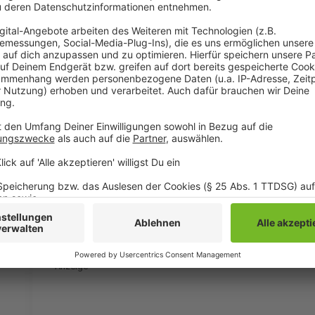
Das komplette Multiversum liegt in Sonics Händen. K
zurückgewinnen und gemeinsam mit ihnen das Aben
Anzeige
©
Copyright: Netflix
Sonic kann erst nach und nach seine Freunde hinter s
Anzeige
©
Copyright: Netflix
Dr. Eggman will Sonic endgültig vernichten.
Anzeige