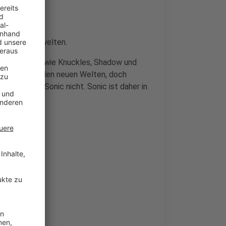
ere Parallelwelten.
iner Freunde wie Knuckles, Shadow und
ebenfalls in den neuen Welten, doch
nd kennen Sonic nicht. Sonic ist daher in
ellt.