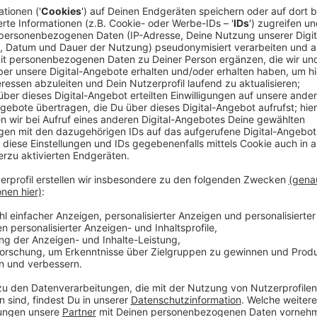
Anzeige
Um die Welt zu retten, kämpft sich Sonic durch mehr
Doch dort muss er erstmal auf die Unterstützung se
Amy Rose verzichten. Denn seine Freunde sind zwar 
scheinbar haben sie andere Identitäten angenommen u
den gefährlichen Welten zunächst auf sich allein gest
Streaming-Dienst: Netflix
Anzeige