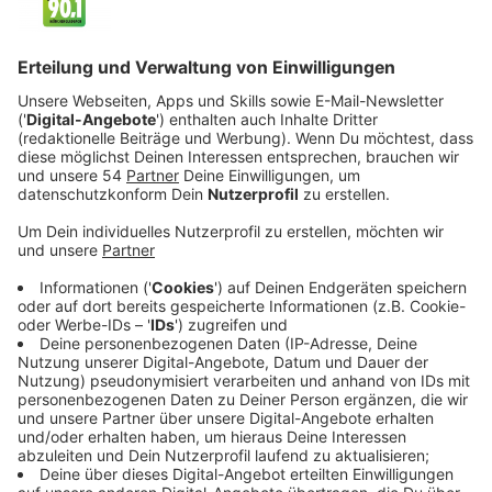
Abschmücken
Anzeige
Der Weihnachtsbaum sollte komplett abgeschmückt
werden. Und mit Komplett meinen wir auch Lametta.
Lametta enthält manchmal Blei und ist daher
Sonderabfall. Durch das Verbrennen oder
Kompostieren werden giftige Stoffe freigesetzt.
Auch die Lametta-Variante aus
metallisiertem
Kunststoff ist eine erhebliche Umweltbelastung. Auch
Kunstschnee und Glitzerspray sind Umweltsünder. Sie
beinhalten Lösungsmittel und Treibgase.
Anzeige