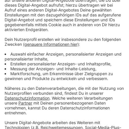
Wohin mit dem Baum
Anzeige
Als aller erstes: Den Baum nicht einfach in den Wald
schmeißen. Die Bäume verrotten nur langsam.
Außerdem handelt es sich um eine Ordnungswidrigkeit,
die mit einem Bußgeld geahndet werden kann. In den
meisten Kommunen gibt es Sammelstellen oder
Abholtermine. Alternativ werden die Bäume von
einigen Wertstoffhöfen oder Kompostwerken
angenommen. Hier gilt: Nur abgeschmückte Bäume
werden entsorgt.
Anzeige
Alternative Entsorgungsmöglichkeiten