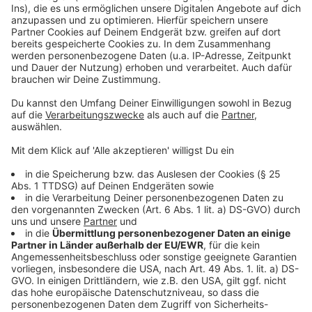
Anzeige
Den Weihnachtsbaum spenden oder recyceln geht nur
begrenzt. Zoos und Reiterhöfe nehmen nur noch
selten alte Bäume als Spenden an. Zu oft gab es
Probleme mit Lametta oder Draht, der in den Tannen
zurückgeblieben ist. Deswegen immer vorher
nachfragen, ob Spenden angenommen werden.
Alternativ kann man seinem Baum selbst
kompostieren. Dazu sollte er aber kleingemacht
werden. Zweige und Äste auf einem Haufen bilden
dann oft auch gute Verstecke für Kleintiere, wie Igel,
Spitzmäuse oder Käfer.
Anzeige