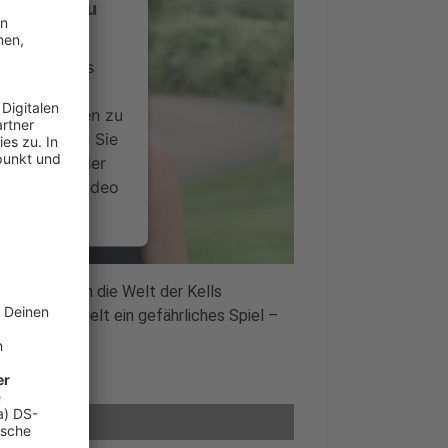
-Service zu
ervice eines
ideoinhalte
ce kann Daten zu
 Bitte lesen Sie
timmen Sie der
um dieses Video
.
onen
 tiefer sie in die Welt der Kells
ll anlegt, spielt ein gefährliches Spiel –
nsent Management