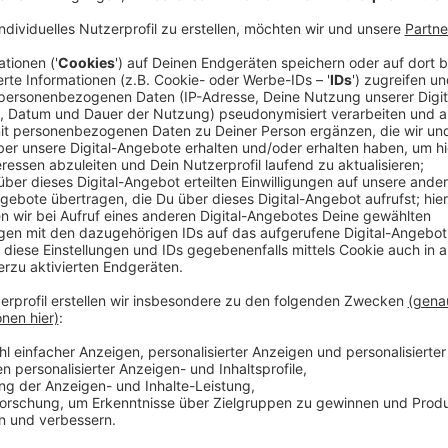
Anzeige
Die scheint völlig dem Bann ihrer neuen Chefin verfall
geheimnisvolle Tierschutzaktivistin, High-Society-Gr
(Kevin Bacon). Gemeinsam residiert das Paar im luxu
elitären Inselgemeinschaft. Simone arbeitet dort al
Traumjob klingt, wirkt auf Devon zunehmend wie ein g
Schwester verehrt Michaela wie eine Göttin. Ist sie
noch Unheimlicheres hinter der schillernden Fassade
Streaming-Dienst: Netflix
Anzeige
Wir benötigen Ihre Z