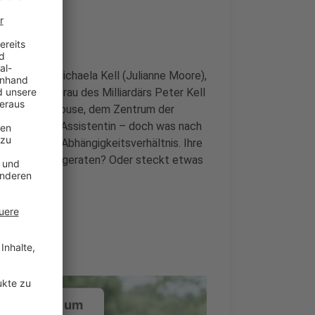
en zu sein: Michaela Kell (Julianne Moore),
öße und Ehefrau des Milliardärs Peter Kell
riösen Cliff House, dem Zentrum der
s persönliche Assistentin – doch was nach
efährliches Abhängigkeitsverhältnis. Ihre
 in eine Sekte geraten? Oder steckt etwas
?
ustimmung, um