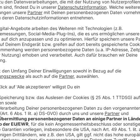
den YouTube Video
laden!
Wir verwenden einen S
Drittanbieters, um V
einzubetten. Dieser Servi
Ihren Aktivitäten sammeln.
die Details durch und s
Nutzung des Service zu, 
anzusehen
Mehr Informati
Devon will Simone zurück in die Realität holen. Doch je
Akzeptieren
eintaucht, desto klarer wird: Wer sich mit Michaela Ke
powered by
Usercentrics Co
und könnte am Ende selbst zum Spielball werden.
Platform
Anzeige
©
Copyright: Netflix