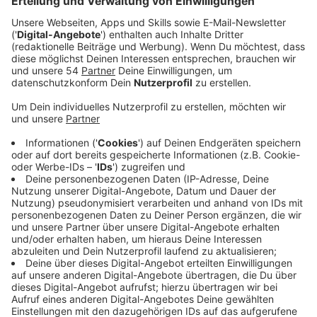
Mit dem neuen Song will die Band nach vorne blicken.
Es geht um die Schönheit des Neubeginns nach dem
Grau der letzten Wochen, Monate und Jahre. Über das
Gefühl, sich umarmen und gar nicht mehr loslassen zu
wollen. Gemeinsam in die Zukunft zu schauen.
Entstanden ist der Song im Frühling 2022. "Wir als
Silbermond sind schon immer eine Band gewesen, die
positiv nach vorne geschaut hat", erzählt Sängerin
Stefanie Kloß. "Zu Beginn der Pandemie haben wir die
Wäbshow auf die Beine gestellt, live aus dem
Proberaum gesendet und so den Kontakt zu den Fans
gehalten. Jetzt, wo es wieder losgeht, merkt man,
dass es bei all diesen technischen Möglichkeiten, die
es heute gibt, immer noch ein ganz anderes Gefühl ist,
in echt bei- und miteinander zu sein. Sich bei einem
Konzert zu treffen, sich in die Augen zu sehen, all die
Emotionen der letzten zwei Jahre auszudrücken und
auf und vor der Bühne gemeinsam so schöne