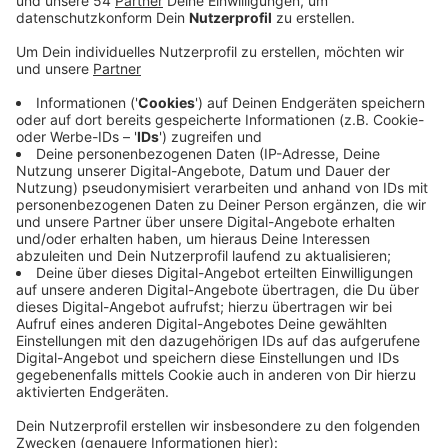
Anzeige
In einer Sondersitzung des Planungs- und
Bauausschusses soll heute der Bebauungsplan
verabschiedet werden.
Außerdem soll der Bebauungsplan öffentlich
ausgelegt werden. Auf dem riesigen, brachliegenden
Gelände zwischen Lürriper-, Breitenbach- und
Kranzstraße sowie der Bahnstrecke plant der Investor
Catella weit über 1.000 Wohnungen. Sie sollen um
einen künstlichen See herum entstehen. Auch
bezahlbare Wohnungen für Mönchengladbacher mit
geringem Einkommen sollen dabei sein. Außerdem sind
auch Büros, Gastronomie und Grünflächen am Seeufer
geplant. Die Bauarbeiten könnten noch in diesem Jahr
beginnen.