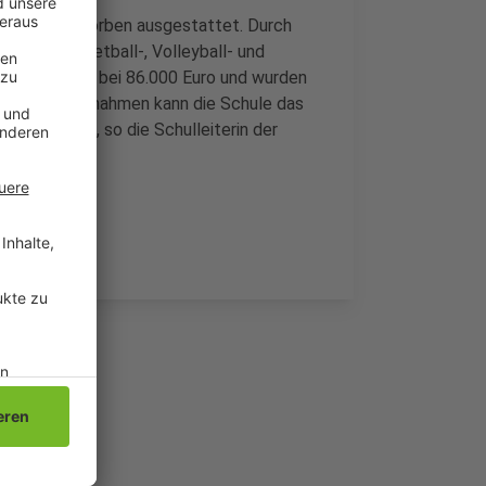
n Basketballkörben ausgestattet. Durch
ßball-, Basketball-, Volleyball- und
Ausbau liegen bei 86.000 Euro und wurden
urch die Maßnahmen kann die Schule das
ter nutzen, so die Schulleiterin der