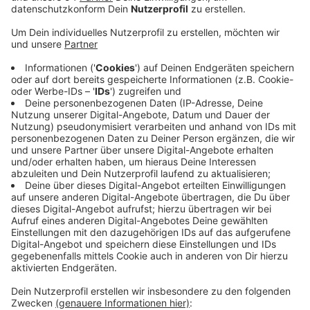
Anzeige
Es fordert aber, dass dem Beschluss weitere Schritte
folgen, um neue Schulden zu verhindern. NRW solle
nun auch Druck auf den Bund machen. Denn auch die
Bundesregierung hat das Thema auf der Agenda. Der
Vorschlag: Der Bund übernimmt die andere Hälfte der
Schulden und beteiligt sich stärker an den
Sozialausgaben der Kommunen. So müssten Städte
wie Mönchengladbach nicht immer weiter Zinsen
zahlen - und sich so womöglich weiter verschulden.
Unsere Stadt will einen Antrag auf Teilnahme am
Entschuldungsprogramm des Landes stellen, und
rechnet allein darüber mit einer Entlastung in
dreistelliger Millionenhöhe.
Anzeige