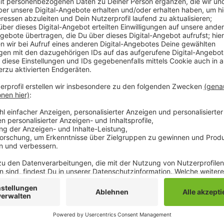
Besonders größere Handelsketten und Filialen in Mön
Handelsverband. Immer häufiger würden aber auch in
Rabattaktion mitmachen. Der Handelsverband hofft 
Angebote gibt es zum Beispiel auf dem Elektronikma
Kosmetik. Highlight der Blackweek ist am Freitag mi
mit dem Cyber Monday.
Anzeige