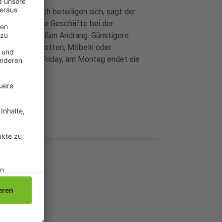
chengladbach beteiligen sich, sagt der
habergeführte Geschäfte bei der
auf einen großen Andrang. Günstigere
rkt, bei Klamotten, Möbeln oder
t dem Black Friday, am Montag endet sie