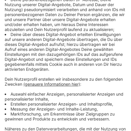
Anzeige
Ein Faktor ist Experten zufolge immer auch das
Wetter. Denn bei kräftigem Wind oder Niederschlägen
verteilen sich die Schadstoffe schneller, ihre
Konzentration in der Luft sinkt. Bei austauscharmen
Wetterlagen hingegen reichern sich die Schadstoffe in
der Luft an. Messwerte miteinander zu vergleichen,
sollte man aber nicht, so das Landesumweltamt
(LANUV) in NRW. Denn am Ende zählt nur der Wert für
das gesamte Jahr.
Anzeige
Weniger Stickdoffdioxide in der Luft - aber
auch am Boden?
Anzeige