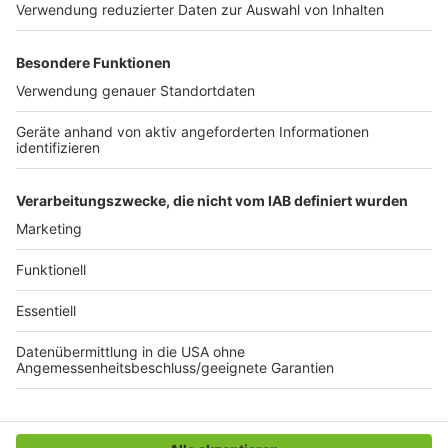
einfach schwer zu sagen, was man konkret auf den
Lockdown zurückführen kann“, sagt Dauert. Am Ende
des Jahres könne man dann erst feststellen, ob die
Verkehrsreduzierung lang genug war, um an den
Durchschnittswerten etwas zu ändern.
Joachim Schultheis (mit Material der dpa)
Anzeige
Anzeige