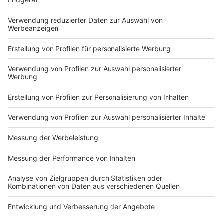
Verbesserungen zu erwarten. Daher bestehe auch kein
Anlass, Fahrverbote aufzuheben.
Anzeige
Feinstaubbelastung oft hoch - das sind die
Gründe
Anzeige
Auch bei der Feinstaubbelastung gibt es keine
eindeutige Antwort. Denn Feinstaub hat seine
Ursachen nicht nur im Verkehr, sondern zum Beispiel
auch in der privaten Nutzung von Kaminöfen oder in
der Landwirtschaft. Gerade im Frühjahr entsteht er
beim Düngen von Feldern. Daher sind die
Feinstaubwerte derzeit mancherorts erhöht, obwohl
die NO2-Konzentration gesunken ist. „Es ist aktuell