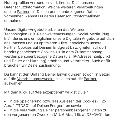
Stickstoffdioxid wird vor allem von Dieselfahrzeugen
und der Industrie verursacht. Ein Satellit der
europäischen Raumfahrtorganisation zeigte, dass im
Zeitraum 5. bis 25. März in Düsseldorf, Essen oder Köln
deutlich weniger Stickstoffdioxid-Belastung
festgestellt wurde.
„Satellitenbilder können aber
immer nur ein Indiz sein“, sagt Ute Dauert vom
Umweltbundesamt (UBA). „Sie sind demnach nur eine
Momentaufnahme der gesamten Luftsäule, lassen
aber keine Rückschlüsse auf die Schadstoffbelastung
am Boden zu.“
Anzeige
Auch Messstationen können bislang nur bedingt
Auskunft geben. Zwar sind die Werte an