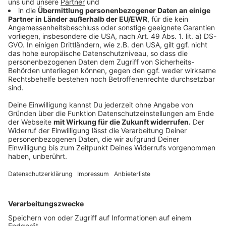
Hauptverkehrsstraßen in den NRW-Städten teilweise
niedriger als noch vor Beginn der Maßnahmen. An
anderen Hotspots aber wurden mitunter auch höhere
NO2-Konzentrationen beobachtet.
Anzeige
Umweltbundesamt rechnet mit keinen
nennenswerten Verbesserungen
Anzeige
Das Umweltbundesamt stellt außerdem klar: „Es ist
davon auszugehen, dass der Straßenverkehr in einigen
Wochen wieder auf das übliche Maß oder sogar
darüber ansteigt“, so Dauert. Auf das ganze Jahr
bezogen seien deshalb keine nennenswerten