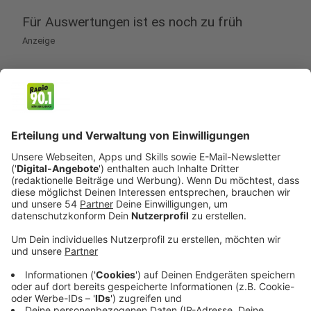
Für Auswertungen ist es noch zu früh
Anzeige
Die Auswirkungen des sogenannten Lockdowns auf
die Luftqualität lassen sich zum jetzigen Zeitpunkt
noch nicht seriös beziffern. Wenn überhaupt, gibt es
nur einen kurzfristigen Effekt. Fakt ist aber: Gibt es
weniger Verkehr und weniger Industrieprozesse,
werden weniger Emissionen produziert, hat das alles
zur Folge, das sich unsere Luftqualität positiv
verbessert. Das sagt das Umweltbundesamt. Wie groß
der Effekt sei, ist aber erst in 2021 absehbar.
Anzeige
Das Wetter spielt eine Rolle