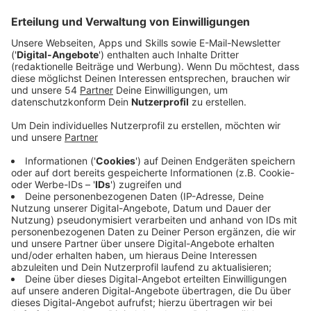
Anzeige
Oras Stimme verleiht der Single Wärme und Tiefe.
Sam Feldts charakteristische Produktion rundet
dieses Ergebnis ab. "Für mich geht es bei 'Follow Me'
darum, für einen besonderen Menschen da zu sein und
auch dann zu ihm zu halten, wenn es schwierig wird.
Mit der Zusammenarbeit mit Rita ist ein Traum von mir
in Erfüllung gegangen. Ich bin schon seit langem ein
Fan ihrer Stimme und künstlerischer Arbeit und es ist
einfach großartig, dass wir endlich einen Song
zusammen machen konnten", sagt Sam Feldt über die
Single während der Dreharbeiten zum offiziellen Video,
das in Los Angeles von Regisseur Johannes Lovund
gefilmt wurde.
"Dance Music hatte schon immer einen besonderen
Platz in meinem Herzen, daher war es fantastisch, mit