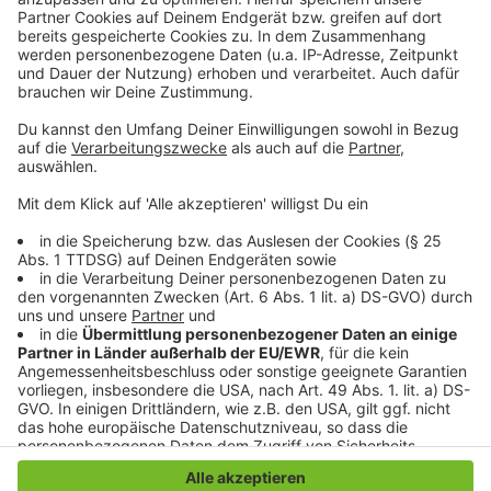
Daten zu Ihren Aktivitäten
sammeln. Bitte lesen Sie die
Details durch und stimmen Sie der
Nutzung des Service zu, um dieses
Video anzusehen.
Mehr Informationen
Sam Feldt, Rita Ora - Follow Me (Official Video)
Akzeptieren
Anzeige
powered by
Usercentrics Consent
Management Platform
Anzeige
Anzeige