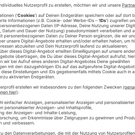
Veröffentlicht:
Samstag, 14.02.2026 10:34
Anzeige
Was als Rettungseinsatz beginnt, wird für Salvador 
erkennen, dass Milena Ideologien von Hass, Rassi
Unfähig, dies zu akzeptieren, beschließt er, selbst in
Streaming-Dienst: Netflix
Anzeige
Wir benötigen Ihre Z
den YouTube Video
laden!
Wir verwenden einen S