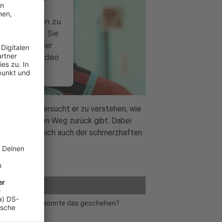
ideoinhalte
ce kann Daten zu
 Bitte lesen Sie
timmen Sie der
um dieses Video
.
onen
ppenzwang versucht er zu verstehen, wie
 es noch einen Weg zurück gibt. Dabei
nsent Management
sondern stellt sich auch der schmerzhaften
erwinden.
gerutscht - wie konnte das geschehen?