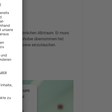
zu einem persönlichen Albtraum. Er muss
smus und Homophobie übernommen hat.
 die radikale Szene einzutauchen.
ustimmung, um
-Service zu
ervice eines