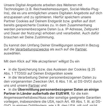
sammeln. Bitte lesen Sie die
Details durch und stimmen Sie der
Nutzung des Service zu, um dieses
Video anzusehen.
Mehr Informationen
Kann eine Frau ein NBA-Basketballteam erfolgreich
führen? Isla muss mit vielen Vorurteilen kämpfen, doch
Akzeptieren
sie weiß sich zu wehren.
powered by
Usercentrics Consent
Anzeige
Management Platform
©
Copyright: Netflix
Eine Frau an der Spitze eines NBA-Teams? Isla hat es
nicht leicht...
Anzeige