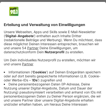
Branche muss sie sich nun sowohl vor dem
Vorstand als auch vor Medien und Spielern
beweisen.
Veröffentlicht:
Freitag, 28.03.2025 20:15
Anzeige
Isla, die mit Intelligenz, Charme und unkonventionellen
Methoden arbeitet, steht vor der Herausforderung,
das Franchise wieder auf Erfolgskurs zu bringen und
ihre Rolle als Führungspersönlichkeit zu festigen.
Unterstützt wird sie dabei von ihrer alten College-
Freundin und Stabschefin Ali Lee (Brenda Song), die