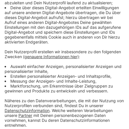
mit den Geheimnissen des früheren Managements
vertraut ist, sowie von CFO Sandy Gordon (Drew
Tarver) und dem emotional sensiblen Generaldirektor
Ness Gordon (Scott MacArthur), einem ehemaligen
Spieler.
Streaming-Dienst: Netflix
Anzeige
Wir benötigen Ihre
Zustimmung, um den YouTube
Video-Service zu laden!
Wir verwenden einen Service eines
Drittanbieters, um Videoinhalte
einzubetten. Dieser Service kann
Daten zu Ihren Aktivitäten