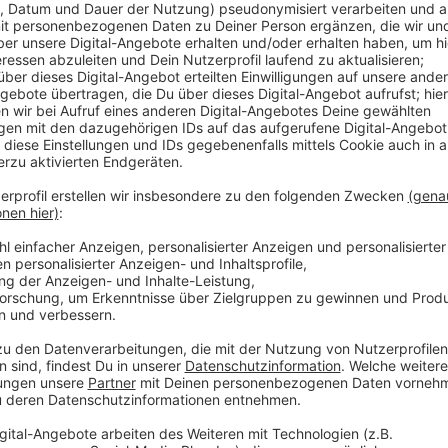
Verband der Kinder-und Jugendärzte jetzt für die Im
Mönchengladbacher Impfexperte und Kinderarzt Ralp
Impfgegner mit Kommunikation noch erreichen kann:
Anzeige
Ralph Köllges
Impfpflicht?
Anzeige
Die Ungeimpften feuern die Pandemie an, sagt er wei