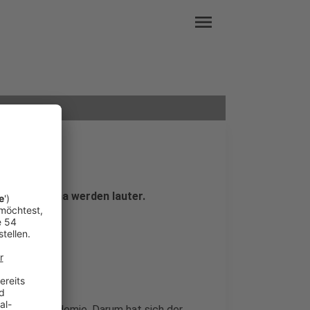
menu
gegen Corona werden lauter.
g aus der Pandemie. Darum hat sich der