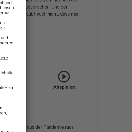
pfpflicht ausgesprochen. Und der
h Köllges glaubt auch nicht, dass man
play_circle
Abspielen
ter. Will man aus der Pandemie raus,