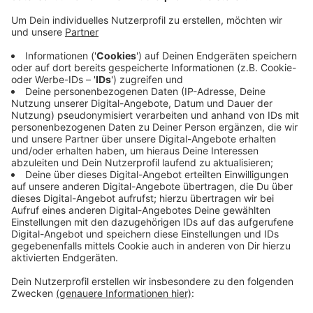
Anzeige
Viele Jugendliche auch aus anderen Städten kämen
zum skaten nach Rheydt, so das
Quartiersmanagement. Für die Stadt sei das nicht nur
sportlich ein Gewinn sondern auch aus sozialer Sicht.
Viele Kids würden von der Straße in den Rollmarkt
geholt. Deshalb sei es wichtig die Rollbrettunion in
Rheydt zu behalten so das Quartiersmanagment
weiter. Die Zukunft des Vereins ist bis jetzt noch
ungewiss. Denn die Rollbrettunion sucht nach einer
größeren und höheren Skate-Halle.
Anzeige