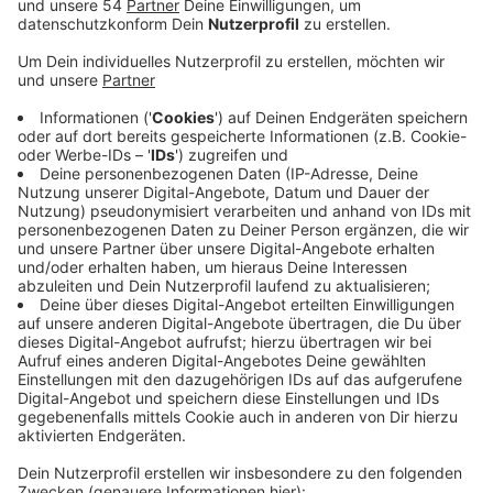
Veröffentlicht:
Montag, 12.08.2019 13:19
Anzeige
Absolute Priorität habe laut Vorstand des Vereins
nach wie vor eine neue Skatehalle zu finden. Ende
nächsten Jahres läuft der Mietvertrag im Rollmarkt
auf der Rheydter Hauptstraße endgültig aus. Dort
betreibt der Verein schon seit längerem in einem alten
Textildiscounter eine gut besuchte Indoor
Skateanlage. Diese Zwischennutzung ist aber bald
Geschichte, weil der Eigentümer andere Pläne mit dem
Gebäude hat. Man wolle sich deshalb mit einem
weiteren Großprojekt- wie es die freiluft Skatefläche
im Campuspark wäre- nicht verzetteln. Momentan
müsse man alle Energie in das Projekt Skatehalle
investieren, so die Rollbrett Union.