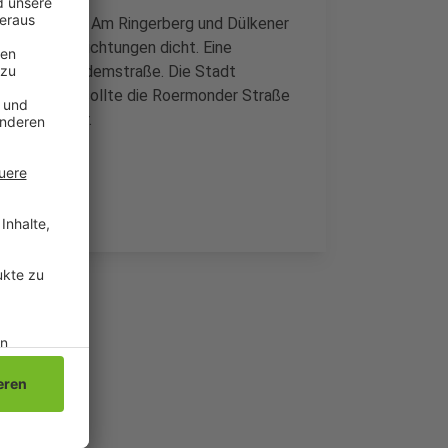
en der Straße Am Ringerberg und Dülkener
e in beide Richtungen dicht. Eine
raße und Nicodemstraße. Die Stadt
- wer kann, sollte die Roermonder Straße
nde November.