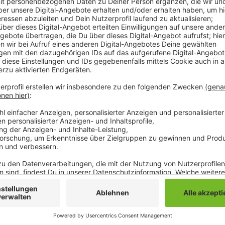
Ab Dienstag (01.10.) beginnen Kanalarbeiten zwisch
Straße. In diesem Abschnitt ist die Roermonder Straß
Umleitung geht über die Sternstraße, Waldnieler St
rechnet mit vielen Staus und Verkehrsbehinderungen 
umfahren. Die Arbeiten dauern voraussichtlich bis E
Anzeige