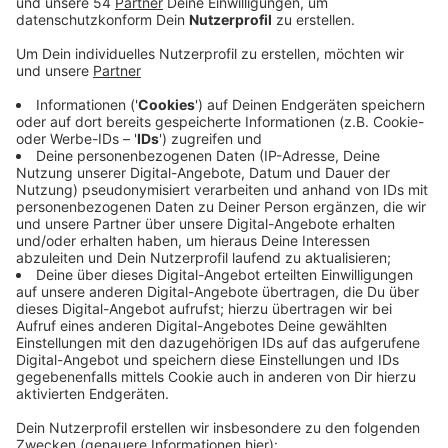
Anzeige
Grund dafür ist die Veranstaltung "Kappesfest und
Jahrhundertfeier". Verkaufsoffene Sonn- und
Feiertage sind oft ein Diskussionsthema. Im April
hatte der Rat schon sechs Sonntage für die
Verkaufsöffnung in diesem Jahr freigegeben. Die
Zukunft Rheindahlen e.V. hatte jetzt einen Antrag dazu
gestellt, dass auch diese Woche Sonntag die
Geschäfte im Stadtteil offen bleiben sollen - im
Zusammenhang mit dem örtlichen Fest. Auch der
Handelsverband, die Handwerkskammer, und die IHK
äußern sich positiv dazu. Verdi kritisiert die
Verkaufsöffnung aber, weil die Beschäftigten im
Einzelhandel ihren freien Sonntag opfern müssen. Im
Jahr darf es höchstens acht verkaufsoffene Sonn-
oder Feiertage geben.