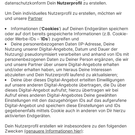
Anzeige
Im Bundestag werden dazu jetzt konkrete
Maßnahmen und eine finanzielle Unterstützung der
Kommunen erarbeitet. Gerade die letzten beiden
Jahre hatten unseren Wäldern stark zugesetzt. Dürre,
Schädlinge und Brände haben viele Schäden
angerichtet. Dem lässt sich zum Beispiel vorbeugen,
indem etwa reine Nadelwälder zu Mischwäldern
umgeforstet werden. Mischwälder sind im allgemeinen
widerstandsfähiger. Für die Umforstung soll die
Bundesregierung ab kommendem Jahr insgesamt 800
Millionen Euro zur Verfügung stellen. Damit soll etwa
auch der Forstwirtschaft in Mönchengladbach
geholfen werden, die durch Schäden und
Naturereignisse starke Einbußen hinnehmen musste.
Anzeige