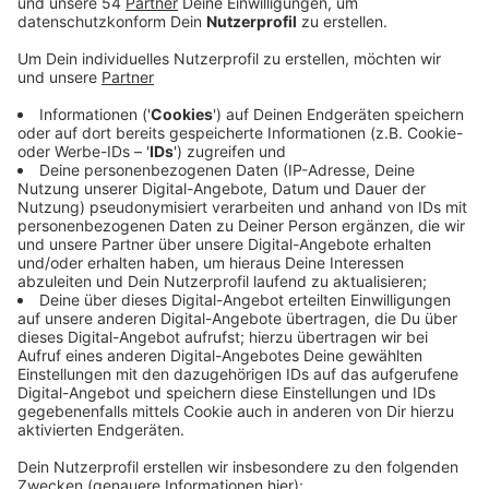
Veröffentlicht:
Freitag, 27.02.2026 14:10
Anzeige
Geplant sind dort Einfamilienhäuser und
Doppelhaushälften, dazu eine Kita und eine
Grundschule. Parallel läuft die Ausschreibung für
Grundstücke am Compesmühlenweg nebenan. Dort
sollen 26 Wohnungen in Mehrfamilienhäusern
entstehen, mindestens die Hälfte öffentlich
gefördert - außerdem eine Tiefgarage. Insgesamt soll
das ehemalige REME-Gelände mit dem Schwerpunkt
Wohnen entwickelt werden. Die beiden südlichen
Baufelder sind noch nicht ganz erschlossen. Hier soll
außerdem der Gladbach renaturiert werden, so dass
ein grüner Erholungsraum entsteht. Angebunden wird
das Wohnquartier unter anderem über einen Radweg.