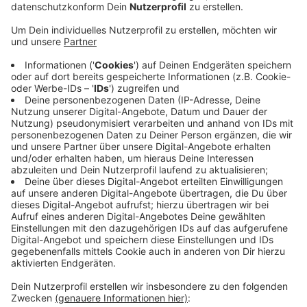
Veröffentlicht:
Donnerstag, 14.10.2021 14:47
Anzeige
Auch in Mönchengladbach waren am 9. November
1938 Synagogen angezündet und zerstört worden.
Damit begann auch in unserer Stadt damals die
Ausgrenzung, Deportation und Ermordung jüdischer
Mönchengladbacher. An sie und ihre Schicksale
erinnern heute hunderte sogenannter Stolpersteine,
die ins Pflaster der Bürgersteige verlegt wurden. Im
Vorfeld des Gedenktages werden sie gerade von
Schülern der Stadt gereinigt und poliert. Die zentrale
Gedenkfeier ist am 9. November ab 19 Uhr im Innenhof
des Rathauses Abtei.
Anzeige