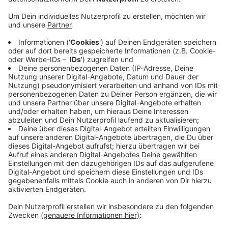
Anzeige
Zunächst müssen sie dem Ordnungsamt gemeldet
werden und dürfen nur zwischen Karsamstag und
Ostermontag entzündet werden. Erlaubt sind sie dann
nur mit einem Mindestabstand von 100 Metern zu
Waldgebieten, und 25 Metern zu Wohnhäusern und
anderen Gebäuden. Osterfeuer müssen außerdem von
zwei Personen beaufsichtigt werden, von denen
mindestens eine über 18 Jahre alt ist. Verbrannt
werden dürfen nur möglichst trockenes,
naturbelassenes Holz, Blätter und Baumschnitt.
Anzeige