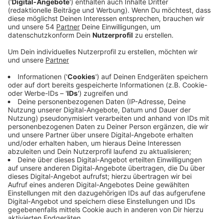
Veröffentlicht:
Dienstag, 03.08.2021 09:24
Anzeige
Über einen Auftritt der Rememberband darf sich die
Firma S+M Jansen freuen. Ihr Gebot war mit 1.200
Euro das Höchste und genau diese Summe spendet
die Rememberband an die Aktion Lichtblicke zu
Gunsten der Betroffenen der Unwetter-Katastrophe.
Allerdings hat die Firma S+M Jansen den Auftritt der
Rememberband nicht für sich selbst ersteigert,
sondern möchte den Auftritt einem
Mönchengladbacher Krankenhaus zugute kommen
lassen. Zur Wahl stehen laut Markus Jansen das
Elisabeth-Krankenhaus in Rheydt und das Neuwerker
Krankenhaus. Welches Krankenhaus es letztendlich
wird, das muss laut Jansen noch in Absprache mit den