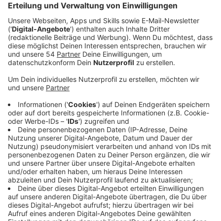
Wie die Mönchengladbacher Polizei mitteilt, sei der
unbekannte Täter mit einem Messer bewaffnet durch
den Lieferanten-Eingang des Supermarktes an der
Hansastraße gekommen. Dort traf er auf eine 26-
Jährige Supermarkt-Mitarbeiterin, die er mit dem
Messer in der Hand aufforderte den Supermarkt-
Tresor zu öffnen. Danach nahm er das Geld aus dem
Tresor, fesselte die Mitarbeiterin und flüchtete wieder
durch den Lieferanten-Eingang. Arbeitskollegen
fanden die leicht verletzte Mitarbeiterin und befreiten
sie. Eine sofort eingeleitete Fahndung der Polizei blieb
ohne Erfolg. Die Polizei fragt, wer gegen 19:40 Uhr
etwas Verdächtiges gesehen hat und bittet Zeugen
sich bei ihr zu melden. Eine ausführliche
Täterbeschreibung der Polizei findet ihr auf
radio901.de