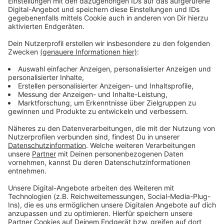
Der Polizei liegt folgende Täterbeschreibung vor:
Männlich, circa 1,80 Meter groß und schlank.
Hinsichtlich seiner Bekleidung ist bekannt, dass er zur
Tatzeit einen schwarzen Hoodie, Jeans, schwarz-
graue Montage-Handschuhe und eine medizinische
Maske trug. Die Kapuze des Hoodies hatte er über den
Kopf gezogen.
Bei dem Rucksack, in dem er die Beute verstaute,
handelte es sich um einen schlichten schwarzen
Stoffrucksack. Er sprach Deutsch mit einem
osteuropäischen Akzent; möglicherweise handelt es
sich um einen polnischen oder russischen Akzent.
Die Polizei bittet um Mithilfe von Zeugen, die
möglicherweise sachdienliche Hinweise geben können.
Sie fragt: Wer hat vor oder nach 19.40 Uhr eine
verdächtige Person in Bettrath gesehen oder sonst