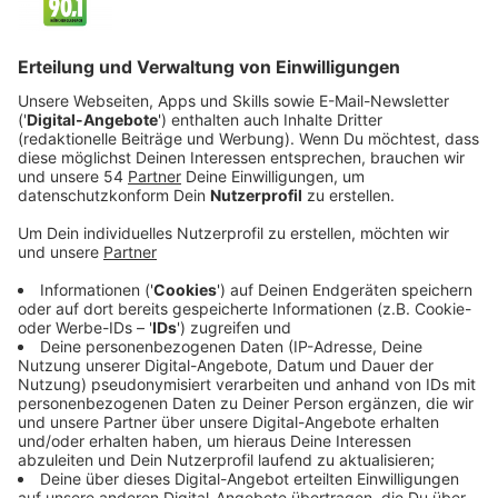
Veröffentlicht:
Donnerstag, 01.10.2020 22:53
Anzeige
Auf einem fernen Planeten ziehen sie gemeinsam
Kinder als Atheisten auf
, frei von Religion und Glaube.
Denn der Glaube an das Unwirkliche sowie der Hass
auf Androiden führte auf dem Planeten Erde zu einem
verheerenden Krieg und der Zerstörung eines Großteils
der Menschheit.
Erst als die wachsende Zivilisation vor
Ort durch den Soldaten Marcus (
Travis Fimmel
) und
seine gläubigen Neuankömmlinge, die den großen
Religionskrieg überlebt haben, entzweit wird, erkennen
die Maschinen, wie schwierig es ist, den menschlichen
Sog Richtung Spiritualität unter Kontrolle zu halten.
Streaming-Dienst: TNT / Sky Ticket