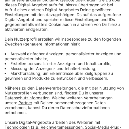
Anzeige
Wir benötigen Ihre
Zustimmung, um den YouTube
Video-Service zu laden!
Wir verwenden einen Service eines
Drittanbieters, um Videoinhalte
einzubetten. Dieser Service kann
Daten zu Ihren Aktivitäten
sammeln. Bitte lesen Sie die
Details durch und stimmen Sie der
Nutzung des Service zu, um dieses
Video anzusehen.
Mehr Informationen
Mother und Father wollen die Menschheit neu
gründen. Doch warum eigentlich?
Akzeptieren