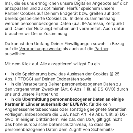
Anzeige
powered by
Usercentrics Consent
Management Platform
©
Copyright: TNT / Sky
Die Androiden ziehen ihre menschlichen Kinder groß.
Anzeige
©
Copyright: TNT / Sky
Der Soldat Marcus bringt nicht nur Menschen mit. Er
bringt auch den Glauben und die Spiritualität zurück.
Anzeige