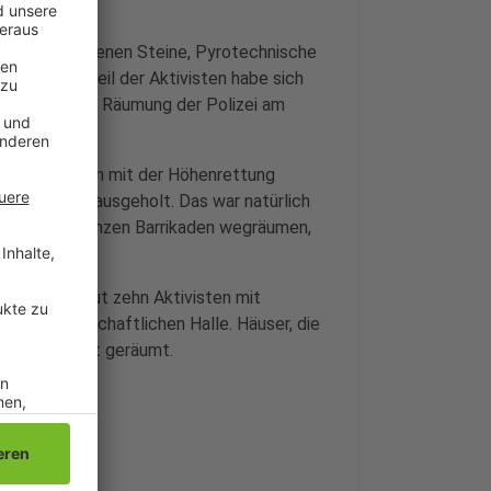
visten, bei denen Steine, Pyrotechnische
 Der Großteil der Aktivisten habe sich
sgesamt war die Räumung der Polizei am
hle:
ie haben schon mit der Höhenrettung
aumhäusern rausgeholt. Das war natürlich
nau wie die ganzen Barrikaden wegräumen,
- sie holte gut zehn Aktivisten mit
r landwirtschaftlichen Halle. Häuser, die
acht aber nicht geräumt.