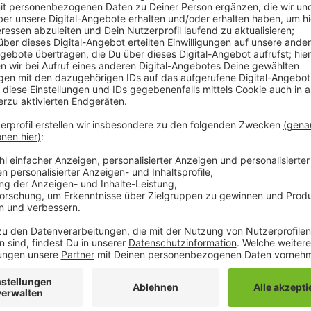
Dabei kam es auch zu Auseinandersetzungen mit Akti
Gegenstände und Molotowcocktails geworfen wurden.
bisher aber friedlich verhalten, sagt die Polizei. In
ersten Tag erfolgreich, sagt Reporterin Kimberly Ka
"Die Polizei ist schon relativ gut vorangekommen. D
einzelne Leute aus den Tripods oder auch aus den B
ein bisschen schwieriger und dauert auch länger. Ge
da waren auch schon die ersten Bagger im Dorf."
Auch in der Nacht ging der Einsatz der Polizei weiter 
Hebebühnen von einem rund 10 Meter hohen Dach eine
von Aktivisten besetzt sind, hat die Polizei in der N
Anzeige