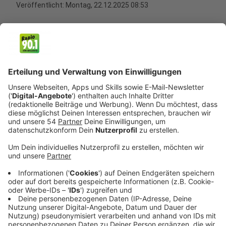
Veröffentlicht:
Montag, 22.12.2025 08:53
Anzeige
Seit dem 18.12.2025 könnt ihr unser Programm auch
digital über DAB+ empfangen - für kristallklare
Audioqualität ganz ohne Internet. Oft ist dafür nicht
einmal der Kauf eines neuen Empfängers notwendig. In
vielen neuen Auto-, Küchen- oder Wohnzimmerradios
ist DAB+ bereits integriert.
Anzeige