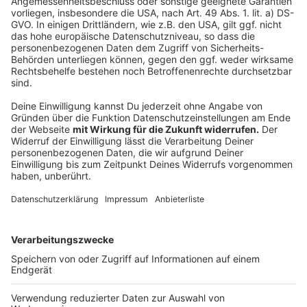
Radio 90,1 weiterhin über UKW, App und
Internet hören?
Anzeige
Ja, auf jeden Fall! DAB+ ist ein zusätzlicher Weg, unser
Radioprogramm hören zu können. Parallel senden wir
weiterhin klassisch über UKW auf den bekannten
Frequenzen. Außerdem empfangt ihr uns über unsere
App
,
unsere Website
, mit dem
Radioplayer
, sowie über
eure
Alexa
!
Anzeige