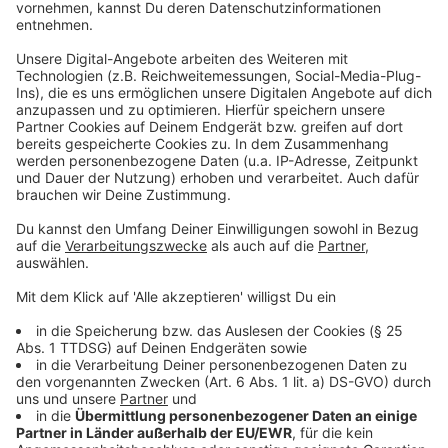
Die bisherigen Empfangsprobleme sind mit DAB+
Geschichte. Besonders am Rand unseres
Sendegebiets war der Empfang über UKW nicht immer
störungsfrei möglich. Da UKW analog funktioniert, hört
ihr schlechten Empfang sofort (Rauschen,
Störgeräusche etc.). DAB+ enthält eine digitale
Fehlerkorrektur - so könnt ihr unser Programm auch bei
schlechtem Empfang in bester Qualität genießen.
Darüber hinaus können wir über DAB+ - wie über unsere
Webradios -Zusatzinfos wie Titel, Interpret usw. auf
eurem Radiodisplay anzeigen. Damit seht ihr zum
Beispiel auf einen Blick, welcher Titel gerade läuft.
Und im Gegensatz zum Webradio verbraucht ihr über
DAB+ kein Datenvolumen!
Anzeige