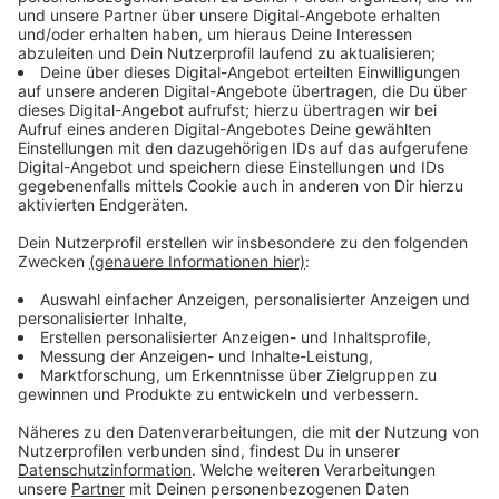
Wie finde ich Radio 90,1 auf DAB+?
Anzeige
Führt einfach einen vollständigen Sendersuchlauf
durch. Bei den meisten Geräten findet ihr diese
Funktion direkt im Menü. Nach dem Suchlauf sollte
Radio 90,1 in eurer Senderliste erscheinen. Viele
Autoradios führen automatisch einen Sendersuchlauf
durch
.
In diesem Fall taucht unser Sender in Kürze in
der Liste auf, ohne dass ihr etwas tun müsst.
Sollte
das nicht der Fall sein, führt den Sendersuchlauf
manuell durch.
Anzeige
Welche Vorteile hat DAB+?
Anzeige