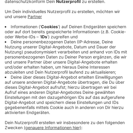
Anzeige
Das kam überraschend - denn zuvor hatte die Polizei
bekanntgegeben, dass der 26-Jährige die Taten schon
vollumfänglich gestanden habe. Der Verteidiger des
Angeklagten betonte vor Gericht, dass dieses
Geständnis nicht verwendet werden könne - denn er
sei damals irreführend über seine Rechte belehrt
worden. Dem jungen Mann werden über 40 Brände
zusammen mit einem mittlerweile verstorbenen
Komplizen vorgeworfen. Vor Gericht räumte er davon
nur vier ein. Anfang Oktober wird weiter verhandelt, ein
Urteil wird dann im November erwartet.
Anzeige