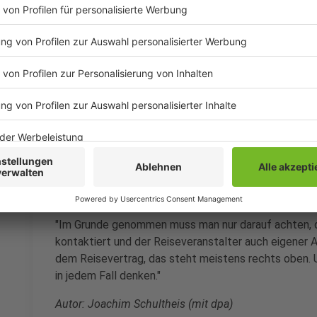
Reisepreis ausmacht. Das kann jeder selbst berechn
wieviel Prozent meiner Reise war das wichtig, was i
wären 20 Prozent vom Gesamtpreis angemesse
eine Zahlungsforderung von zwei Wochen stellen. Ein
Beginn erst einmal aus."
Anzeige
Was ist noch zu beachten?
Anzeige
"Im Grunde genommen muss man nur darauf achten, d
kontaktiert und der Reiseveranstalter auch eigener A
dem Reisevertrag, das steht meistens rechts oben. 
in jedem Fall denken."
Autor: Joachim Schultheis (mit dpa)