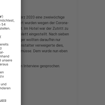
 buchten im März 2020 eine zweiwöchige
rer Ankunft dort wurden wegen der Corona-
rre verhängt. Im Hotel war der Zutritt zu
 wurde komplett eingestellt. Nach sieben
lant. Die Kläger wollten daraufhin nur
Der Reiseveranstalter verweigerte dies,
siko" einstehen müsse. Dem wurde nun eben
t Kempgens
im Interview gesprochen.