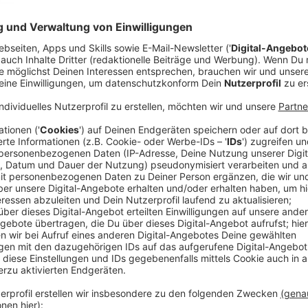
Anzeige
Hintergrund ist
ein Fall aus Deutschland
. Die Kläger
Reise auf die Kanarischen Inseln. Zwei Tage nach ih
Pandemie die Strände gesperrt und eine Ausgangsspe
Pools und Liegen verboten, das Animationsprogramm
Tagen endete die Reise - also deutlich früher als gep
noch 30 Prozent des Preises für den Urlaub zahlen. 
weil er nicht für ein solches "allgemeines Lebensri
nicht stattgeben, die Urlauber bekamen Recht.
Wir haben über dieses Urteil mit
Rechtsanwalt Arnd
Anzeige
Was bedeutet das Urteil für Reisende?
Anzeige