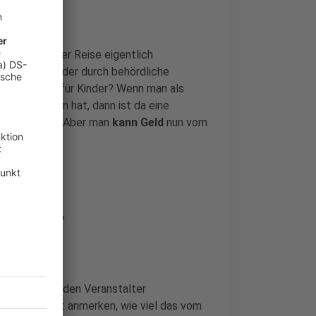
 wurde auf der Reise eigentlich
ronbedingte oder durch behördliche
 Mini-Disco für Kinder? Wenn man als
teil erfahren hat, dann ist da eine
fall abhängig. Aber man
kann Geld
nun vom
und klagen?
. Das heißt: den Veranstalter
ei auch direkt anmerken, wie viel das vom