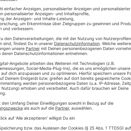
"Das ist ein gutes Urteil für Reisende, denn sie könn
genau in den Fällen, in denen sie im Urlaub waren un
nicht erbracht wurden, wie vertraglich vereinbart. Da
coronabedingt nicht nutzbar war oder das Fitnessstudi
das sozusagen eine Einschränkung der Reise ist, weil
haben oft so argumentiert, von wegen: 'Wir können ni
Minderungsbetrag.' Damit ist jetzt Schluss."
Anzeige
©
RA Kempgens
Rechtsanwalt Arndt Kempgens aus Gelsenkirchen
Anzeige
Was muss ein Verbraucher nun wissen?