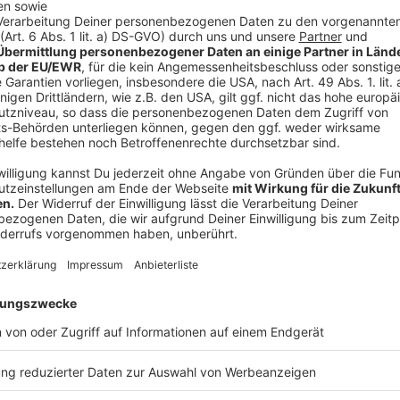
Anzeige
"Verbraucher sollten sich jetzt genau überlegen: Was
versprochen, was ist weggefallen, egal ob durch co
Auflagen, beispielsweise der Swimming-Pool oder die
eigentlicher Nutzer dieser Angebote damit einen Nach
Minderung möglich. Wie viel, das ist wohl vom Einzel
Veranstalter
zurückverlangen
."
Anzeige
Muss der Verbraucher selbst aktiv werden 
Anzeige
"Erst einmal sollte man den Anspruch geltend machen
anschreiben und schildern, was nicht nutzbar ist. Dab