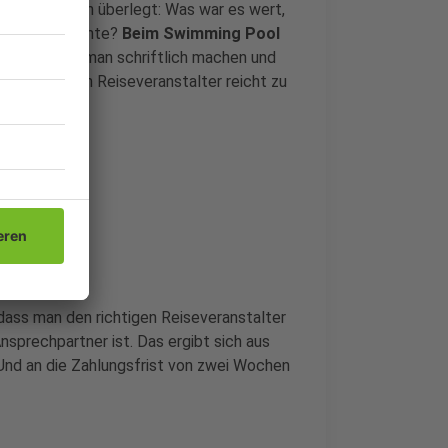
en, indem man überlegt: Was war es wert,
ch nutzen konnte?
Beim Swimming Pool
n
. Das sollte man schriftlich machen und
e Mail an den Reiseveranstalter reicht zu
ass man den richtigen Reiseveranstalter
nsprechpartner ist. Das ergibt sich aus
Und an die Zahlungsfrist von zwei Wochen