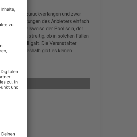
en jetzt Geld zurückverlangen und zwar
d Vertragsleistungen des Anbieters einfach
s kann beispielsweise der Pool sein, der
o. Es war ja streitig, ob in solchen Fällen
 das ja
überall
galt. Die Veranstalter
chts dafür, deshalb gibt es keinen