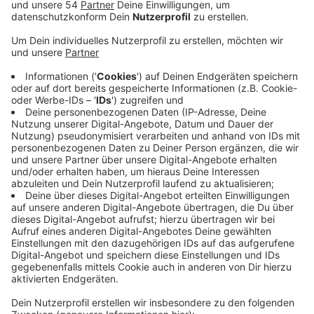
Anzeige
Das bundesweite Präventionsprojekt "Starke Kinder
Kiste" ist jetzt in der Kita "Kinderinsel" in Neuwerk
gestartet. Mit der "starken Kinder Kiste" sollen
Kindergartenkinder spielerisch die eigenen
körperlichen Grenzen wahrnehmen und lernen,
auszusprechen, wenn sie etwas nicht möchten. Dafür
bekommen die teilnehmenden Kitas eine Kiste mit
Material - zum Beispiel Handpuppen, CDs und
Magnettafeln. Auch Anleitungen für die Erzieher sind
dabei. Entwickelt wurde das Projekt von den
Kinderschutzorganisationen Hänsel und Gretel und
Petze Kiel. Der Mönchengladbacher Verein
Zornröschen unterstützt das Ganze mit Fortbildungen
und Elternabenden. Im März soll das Projekt dann bei
der Kita "Meeresstrolche" an der Rohrstraße gestartet
werden. Weitere Infos zum Präventionsprojekt findet