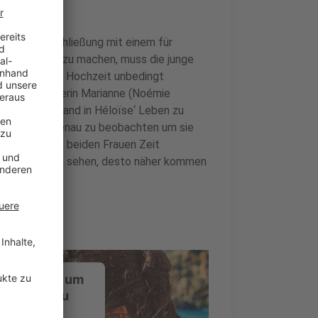
Um die Eheschließung mit einem für
iell bekannt zu machen, muss die junge
utter, die die Hochzeit unbedingt
n Pariser Malerin Marianne (Noémie
er einem Vorwand in Héloïse‘ Leben zu
eeresküste genau zu beobachten um sie
je länger die beiden Frauen Zeit
bei in die Augen sehen, desto näher kommen
ustimmung, um
-Service zu