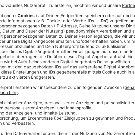
Doch die Hochzeit steht unter keinem guten Stern. 
Héloïse bis dato unbekannten Mann aus Mailand offiz
Frau gemalt werden. Doch sie rebelliert gegen ihre M
wünscht und verwehrt sich der Zeichnung. Der junge
Marchant) bleibt daher nichts anderes übrig, als unt
treten und sie während ihrer Spaziergänge an der M
später aus dem Gedächtnis heraus zu zeichnen. Doch 
miteinander verbringen, je tiefer die beiden sich da
sie sich ...
Anzeige
Wir benötigen Ihre Z
den YouTube Video
laden!