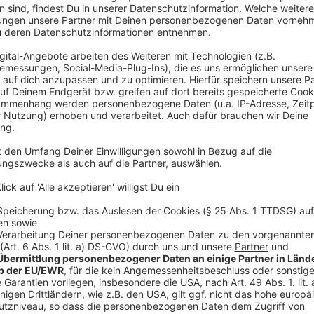
Wir verwenden einen S
Drittanbieters, um V
einzubetten. Dieser Servi
Ihren Aktivitäten sammeln.
die Details durch und s
Nutzung des Service zu, 
anzusehen
Mehr Informati
Zwei Frauen, zwei unterschiedliche Leben. Doch über
Akzeptieren
zueinander. Und das bringt neue Probleme mit sich.
powered by
Usercentrics Co
Anzeige
Platform
©
Copyright Pyramide Distribution
Die langen Spaziergänge entlang der Küste soll Mariann
einzuprägen, um sie später zu malen.