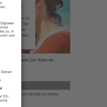
ervice eines
ideoinhalte
ce kann Daten zu
 Bitte lesen Sie
timmen Sie der
um dieses Video
.
onen
 die gemeinsame Zeit finden sie
nsent Management
e nutzen, um sich das Bild von Héloïse