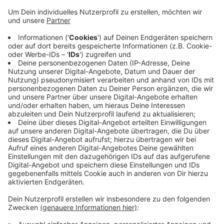
Anzeige
Während der Durchsuchung fand die Polizei dann
unbekannte Chemikalien und Flüssigkeiten in seiner
Wohnung, wie sie mitteilt. Daraufhin wurden auch
Experten der Bundespolizei und des LKA
hinzugezogen. Gegen 16:45 Uhr wurde der betroffene
Bereich abgesperrt, Anwohner sollten Fenster
geschlossen halten. Die gefundenen Substanzen
wurden kontrolliert vernichtet, heißt es von der
Polizei.
Anzeige