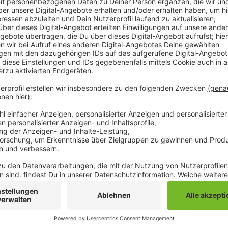
Anwohner in Rheydt sollten sich aktuell vor Betrüger
sich Unbekannte heute Vormittag schon mehrfach a
müssten in die Wohnung der Betroffenen, um die Zäh
hin, dass aktuell niemand in ihrem Auftrag Zählerstä
immer einen Termin vereinbaren. Betroffene sollten 
Polizei.
Anzeige