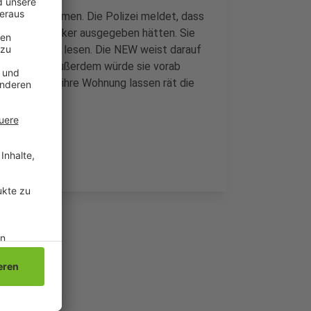
n in Acht nehmen. Die Polizei meldet, dass
ls Wasserwerker ausgegeben hätten. Sie
lerstände zu lesen. Die NEW weist darauf
nde abliest. Außerdem würde sie vorab
niemanden in ihre Wohnung lassen rät die