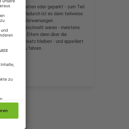
os falsch gehalten oder geparkt - zum Teil
blinklicht. Dadurch ist es dann teilweise
hat über 150 Verwarnungen
er richtig angeschnallt waren - meistens
an Kinder und Eltern dann über die
Schulen im Einsatz bleiben - und appelliert
vorsichtig zu fahren.