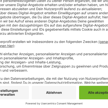
Besonders auffällig: Viele Eltern haben mit ihren Aut
auf Geh- oder Radwegen oder auf der Straße mit Warn
auch zu längeren Rückstaus gekommen. Die Polizei 
ausgesprochen. Sie hat auch kontrolliert, ob die Kind
sei das nicht der Fall gewesen, heißt es. Hier habe m
Gefahren aufgeklärt. Die Polizei wird weiter vor den 
nochmal an alle Verkehrsteilnehmer, aufmerksam und 
Anzeige