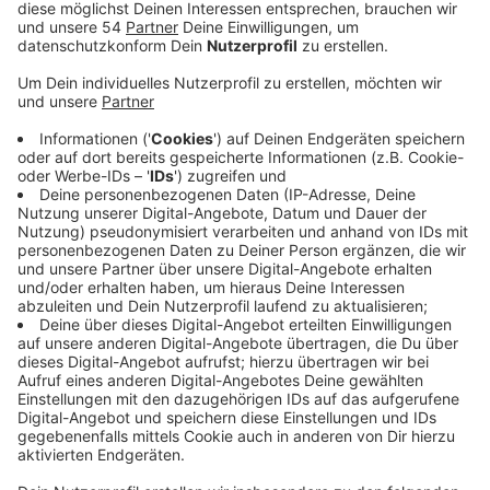
Von jetzt an sollen jeweils zwei Mitarbeiter des
Ordnungsamtes und der Polizei gemeinsam in der
Rheydter Innenstadt auf Streife gehen. Die
gemeinsame Streife findet dann mindestens einmal
pro Woche statt. Ziel sei, das Sicherheitsgefühl in
Rheydt zu stärken. Das Ordnungsamt und Polizei enger
zusammenarbeiten werden, ist schon länger bekannt:
Im letzten Jahr hatte es dazu auch eine
Kooperationsvereinbarung gegeben. Bereits im Umfeld
des Mönchengladbacher Hauptbahnhofes hätten sich
gemeinsame Streifen bewährt. Das Auftreten
signalisiere einerseits Präsenz, andererseits könnte bei
Straftaten direkt eingegriffen werden - ohne die
Problematik der Zuständigkeit zu haben. Den
Mitarbeiter des Ordnungsamtes haben in brenzligen
Situation nicht die Möglichkeiten, die Beamte haben.