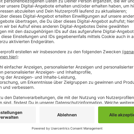
Die Beamten waren am Donnerstagabend wegen einer
einer Wohnung Partylärm zu hören sei. Als die Polizi
mehrere Menschen, die Polizisten am Betreten des H
zweiten Stock trafen die Beamten dann auf die Party
daraufhin an, dass er mit Verwandten und Bekannten 
erhielten deshalb Anzeigen wegen Verstoßes gegen
zwei Männer wird jetzt außerdem wegen Beleidigun
ermittelt.
Anzeige