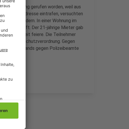
 Ruhestörung gerufen worden, weil aus
sten bei der Adresse eintrafen, versuchten
auses zu hindern. In einer Wohnung im
-Gesellschaft. Der 21-jährige Mieter gab
seine Hochzeit feiere. Die Teilnehmer
 die Corona-Schutzverordnung. Gegen
g und Widerstands gegen Polizeibeamte