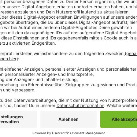
Es geht dabei um einen möglichen brutalen Raubüberfa
Mönchengladbach ereignet haben soll. Auslöser der Er
auf dem Handy seiner 14-Jährigen Tochter entdeckt 
der Tat. Der mutmaßliche Raub auf dem Video soll s
Mönchengladbach abgespielt haben. Darauf zu sehen
liegender Mann. Mittlerweile wurden auch zwei tatve
und 17 Jahren aus Odenkirchen identifiziert. Allerdi
Polizei wendet sich deshalb jetzt an die Öffentlichk
Zeugen, die Hinweise geben können, sollen sich bitt
Hier geht es zur Mitteilung der Polizei
Anzeige