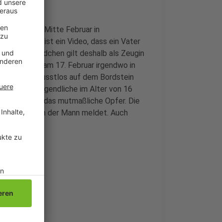
ll, der sich Mitte Februar in
mittlungen ist ein Video, dass ein Vater
hat. Das Mädchen gilt deshalb als Zeugin
ich demnach am 17. Februar irgendwo in
 ist ein bewusstlos auf dem Bordstein
rdächtige Jugendliche im Alter von 16
ngs fehlt noch das mutmaßliche Opfer. Die
eit, damit sich der Mann meldet. Auch
e melden.