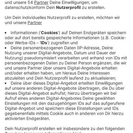
Anzeige
Wie das Bundeskriminalamt mitteilt, hat es am Morgen
mehrere Durchsuchungen und Festnahmen gegeben -
in Amsterdam, Helmond und Utrecht. Die
festgesetzten Verdächtigen sollen für
Geldautomatensprengungen in mindestens 22
verschiedenen Städten verantwortlich sein. Unter
anderem auch in unseren Nachbarstädten wie Viersen,
Meerbusch, Dormagen oder auch Wesel. In der Tatort-
Auflistung der Polizeibehörden taucht
Mönchengladbach allerdings nicht auf. Die
Ermittlungen, rund nach den heutigen Festnahmen,
würden jetzt andauern. Sollten die Männer aufgrund
der Sprengstoffexplosion verurteilt werden, sieht das
Gesetz eine Freiheitsstrafe von einem bis zu fünfzehn