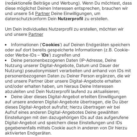
Sie bittet Auto-, Motorrad- und Radfahrer in dieser
Zeit noch vorausschauender zu fahren und
bremsbereit zu sein. Außerdem führt die Polizei auch
verstärkt Verkehrskontrollen durch, um für die
Sicherheit der Schüler zu sorgen. Grundschüler lassen
sich im Straßenverkehr oft schnell ablenken und
handeln dann spontan. Dadurch können dann
gefährliche Situationen entstehen. Das sagt die
Mönchengladbacher Polizei zum Beginn der
Grundschule in Mönchengladbach und bittet zur
besonderen Rücksicht auf den Straßen. Zum
Schulstart wird sie deshalb vor den Schulen verstärkt
im Einsatz sein, aufklären und Hilfestellungen geben.
Außerdem rät die Polizei den Eltern der
Grundschulkinder, vor dem Schulstart den Schulweg
abzugehen und auf mögliche Gefahren hinzuweisen.