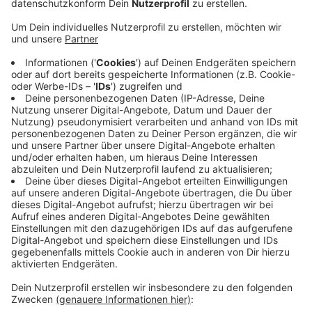
Anzeige
Ein Mitarbeiter des Reitstalls in Venn hat zwei
blutende Wunden am Oberschenkel des Tiers
entdeckt. Eine Tierärztin hat dann festgestellt, dass
sich das Pferd die Verletzungen nicht selbst
zugezogen haben konnte. Der Unbekannte muss einen
spitzen Gegenstand benutzt haben. Die Polizei
ermittelt jetzt und bittet auch um Zeugenhinweise.
Wer gestern zwischen 8 und 11 Uhr am Pferdestall am
Rönneter in Venn was auffälliges beobachtet hat, soll
sich bei der Polizei melden. Der Stall grenzt an die
Holter Sportstätten. Dort ist vor gut einem Monat
schonmal ein Pferd schwer im Genitalbereich verletzt
worden.
Anzeige