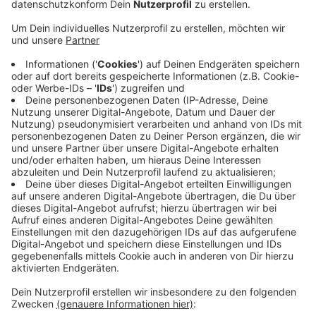
Veröffentlicht:
Freitag, 24.09.2021 17:18
Anzeige
Die Polizei Mönchengladbach ermittelt jetzt mit einer
Mordkomission, nachdem ein 38-jähriger in einem
Krankenhaus verstorben ist. Der Mann war gestern mit
einer Kopfverletzung ins Krankenhaus gebracht
worden. Die Verletzung könnte durch
Gewalteinwirkung entstanden sein. Außerdem gebe es
Hinweise, dass der Mann in eine Auseinandersetzung
verwickelt war, wie die Polizei mitteilt. Die Polizei
sucht aktuell nach möglichen Zeugen, Ausführliche
Infos gibt es in der
gemeinsamen Presseerklärung von
Polizei und Staatsanwaltschaft
.
Anzeige