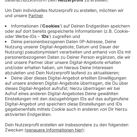
Anzeige
Die beiden Angeklagten sollen sich regelmäßig an zwei
Mädchen im Alter von heute sechs und elf Jahren
vergangen haben. Die Staatsanwaltschaft fordert
Haftstrafen zwischen dreizehn- und vierzehneinhalb
Jahren. Die Verteidigung hat sieben bis neuneinhalb
Jahre beantragt. Für einen der Angeklagten wird in
etwa einem Drittel der Fälle Freispruch gefordert. Ein
Angeklagter ist der Vater eines der Mädchen, der
andere der Onkel des anderen Mädchens. Außerdem
sollen die Männer Videos der Straftaten gemacht und
die ins Internet gestellt und verbreitet haben. Das
Urteil soll am Freitagnachmittag fallen.
Anzeige