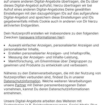
Anzeige
Wir benötigen Ihre
Zustimmung, um den YouTube
Video-Service zu laden!
Wir verwenden einen Service eines
Drittanbieters, um Videoinhalte
einzubetten. Dieser Service kann
Daten zu Ihren Aktivitäten
sammeln. Bitte lesen Sie die
Details durch und stimmen Sie der
Nutzung des Service zu, um dieses
Video anzusehen.
Mehr Informationen
Im Kino waren sie Kassenschlager. Nun erobern sie
auch die Streaming-Welt für sich.