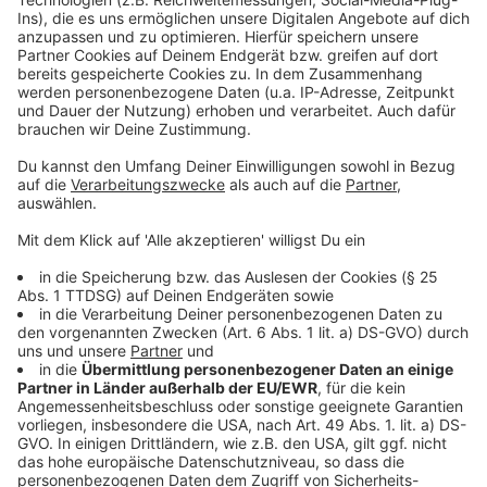
Akzeptieren
Anzeige
powered by
Usercentrics Consent
Management Platform
©
Copyright: Pixar / Disney+
Auch Ligthning McQueen darf beim Streaming-
Abenteuer nicht fehlen...
Anzeige
©
Copyright: Pixar / Disney+
Marshmallows und Popcorn raus - das Pixar Abenteuer
kann beginnen!
Anzeige